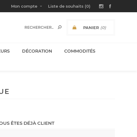
Mon compte
Liste de souhaits
(0)
PANIER
(0)
SOUS-TOTAL:
EURS
DÉCORATION
COMMODITÉS
UE
OUS ÊTES DÉJÀ CLIENT