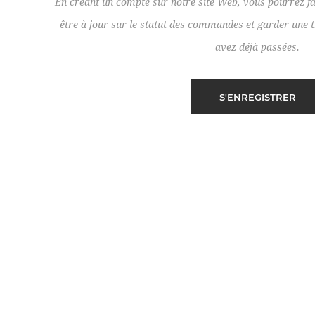
En créant un compte sur notre site Web, vous pourrez fa
être à jour sur le statut des commandes et garder un
avez déjà passées.