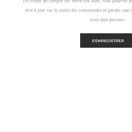
En créant un compte sur notre site Web, vous pourrez fa
être à jour sur le statut des commandes et garder un
avez déjà passées.