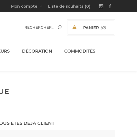
Mon compte
Liste de souhaits
(0)
PANIER
(0)
SOUS-TOTAL:
EURS
DÉCORATION
COMMODITÉS
UE
OUS ÊTES DÉJÀ CLIENT