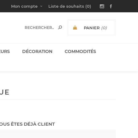
Mon compte
Liste de souhaits
(0)
PANIER
(0)
SOUS-TOTAL:
EURS
DÉCORATION
COMMODITÉS
UE
OUS ÊTES DÉJÀ CLIENT