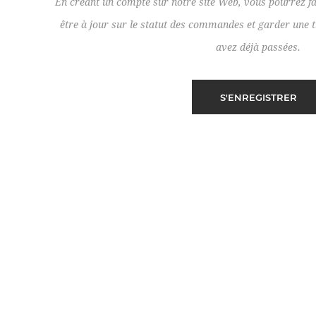
En créant un compte sur notre site Web, vous pourrez fa
être à jour sur le statut des commandes et garder un
avez déjà passées.