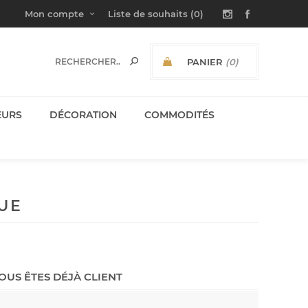
Mon compte
Liste de souhaits
(0)
PANIER
(0)
SOUS-TOTAL:
EURS
DÉCORATION
COMMODITÉS
UE
OUS ÊTES DÉJÀ CLIENT