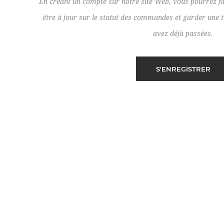
En créant un compte sur notre site Web, vous pourrez fa
être à jour sur le statut des commandes et garder un
avez déjà passées.