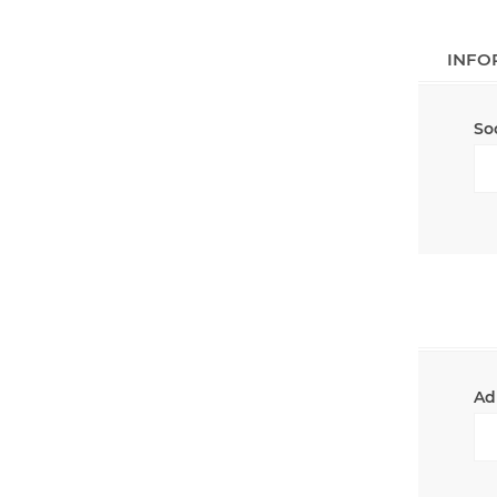
INFO
So
Ad