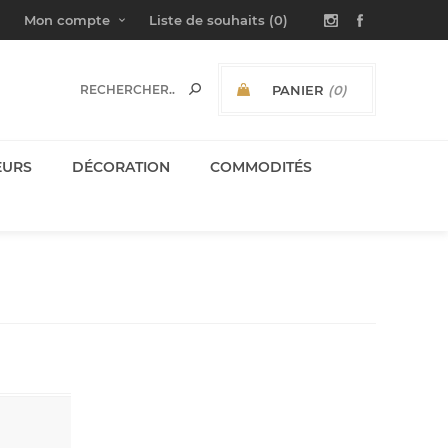
Mon compte
Liste de souhaits
(0)
PANIER
(0)
SOUS-TOTAL:
EURS
DÉCORATION
COMMODITÉS