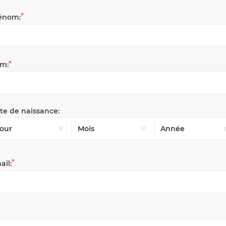
*
énom:
*
m:
te de naissance:
*
ail: