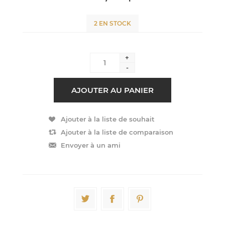
2 EN STOCK
+
-