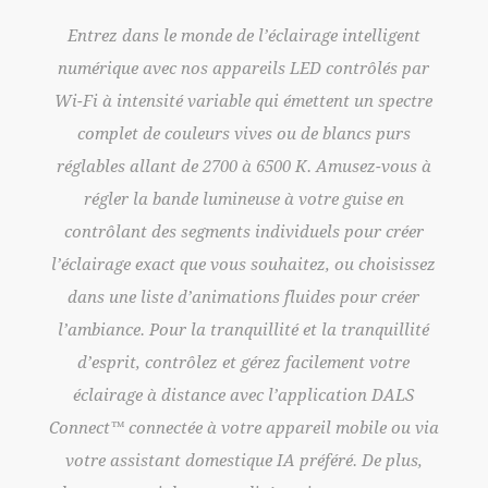
igent
Entrez dans le monde de l’éclairage intelligent
Entr
s par
numérique avec nos appareils LED contrôlés par
numé
pectre
Wi-Fi à intensité variable qui émettent un spectre
Wi-Fi
urs
complet de couleurs vives ou de blancs purs
co
vous à
réglables allant de 2700 à 6500 K. Amusez-vous à
régla
en
régler la bande lumineuse à votre guise en
r
créer
contrôlant des segments individuels pour créer
cont
isissez
l’éclairage exact que vous souhaitez, ou choisissez
l’écla
réer
dans une liste d’animations fluides pour créer
dan
illité
l’ambiance. Pour la tranquillité et la tranquillité
l’amb
tre
d’esprit, contrôlez et gérez facilement votre
d’
DALS
éclairage à distance avec l’application DALS
écl
 ou via
Connect™ connectée à votre appareil mobile ou via
Connec
plus,
votre assistant domestique IA préféré. De plus,
votr