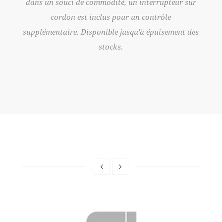
ur sur
dans un souci de commodité, un interrupteur sur
dans 
cordon est inclus pour un contrôle
nt des
supplémentaire. Disponible jusqu'à épuisement des
suppl
stocks.