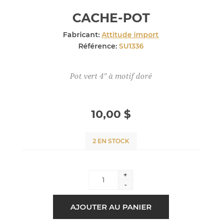
CACHE-POT
Fabricant:
Attitude import
Référence:
SU1336
Pot vert 4" à motif doré
10,00 $
2 EN STOCK
+
-