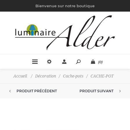
Bienvenue sur notre boutique
(0)
Accueil
/
Décoration
/
Cache-pots
/
CACHE-POT
PRODUIT PRÉCÉDENT
PRODUIT SUIVANT