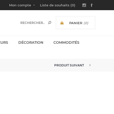
Mon compte
Liste de souhaits
(0)
PANIER
(0)
SOUS-TOTAL:
EURS
DÉCORATION
COMMODITÉS
PRODUIT SUIVANT