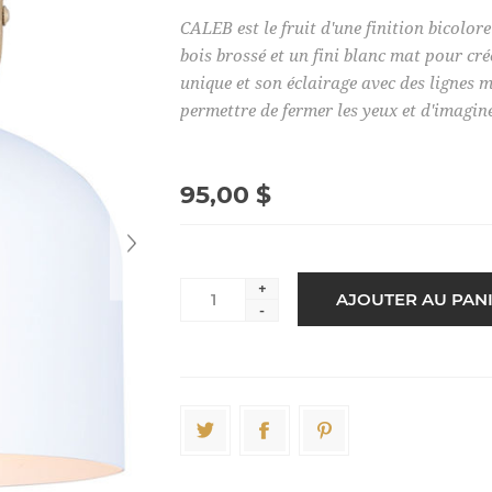
CALEB est le fruit d'une finition bicolore
bois brossé et un fini blanc mat pour c
unique et son éclairage avec des lignes 
permettre de fermer les yeux et d'imagine
95,00 $
+
-