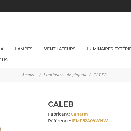
UX
LAMPES
VENTILATEURS
LUMINAIRES EXTÉRI
OUS
Accueil
/
Luminaires de plafond
/
CALEB
CALEB
Fabricant:
Canarm
Référence:
IFM1152A09WHW