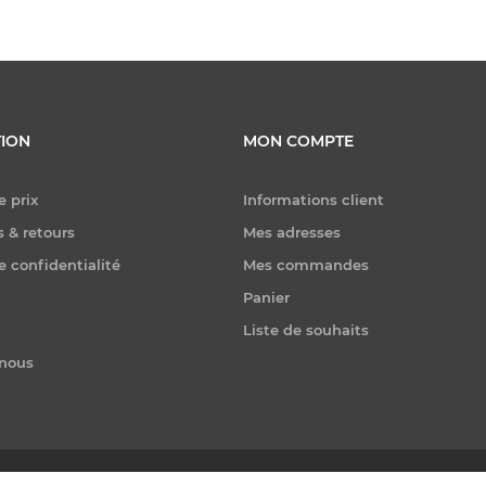
ION
MON COMPTE
e prix
Informations client
 & retours
Mes adresses
e confidentialité
Mes commandes
Panier
Liste de souhaits
-nous
er. Tous droits réservés.
Powered by
nopCommerce
|
Conception