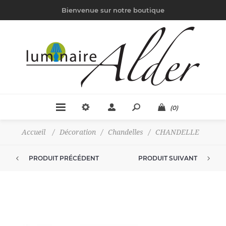
Bienvenue sur notre boutique
(0)
Accueil
/
Décoration
/
Chandelles
/
CHANDELLE
PRODUIT PRÉCÉDENT
PRODUIT SUIVANT