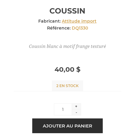
COUSSIN
Fabricant:
Attitude import
Référence:
DQ1330
Coussin blanc à motif frange texturé
40,00 $
2 EN STOCK
+
-