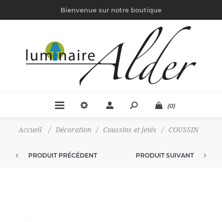
Bienvenue sur notre boutique
(0)
Accueil
/
Décoration
/
Coussins et jetés
/
COUSSIN
PRODUIT PRÉCÉDENT
PRODUIT SUIVANT