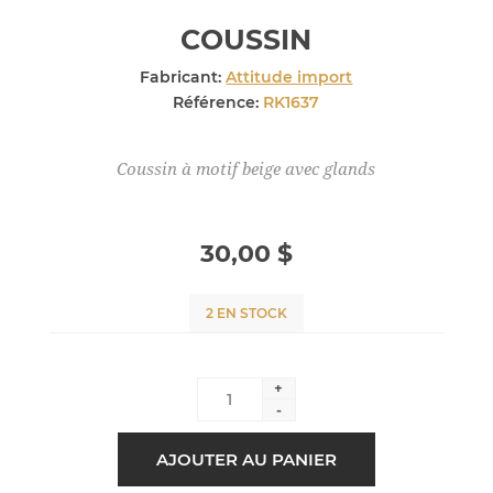
COUSSIN
Fabricant:
Attitude import
Référence:
RK1637
Coussin à motif beige avec glands
30,00 $
2 EN STOCK
+
-