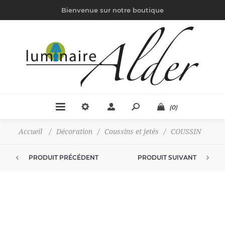
Bienvenue sur notre boutique
(0)
Accueil
/
Décoration
/
Coussins et jetés
/
COUSSIN
PRODUIT PRÉCÉDENT
PRODUIT SUIVANT