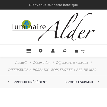
Bienvenue sur notre boutique
(0)
Accueil
/
Décoration
/
Diffuseurs à roseaux
/
DIFFUSEURS À ROSEAUX - BOIS FLOTTÉ + SEL DE MER
PRODUIT PRÉCÉDENT
PRODUIT SUIVANT