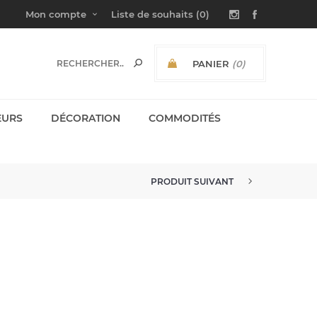
Mon compte
Liste de souhaits
(0)
PANIER
(0)
SOUS-TOTAL:
EURS
DÉCORATION
COMMODITÉS
PRODUIT SUIVANT