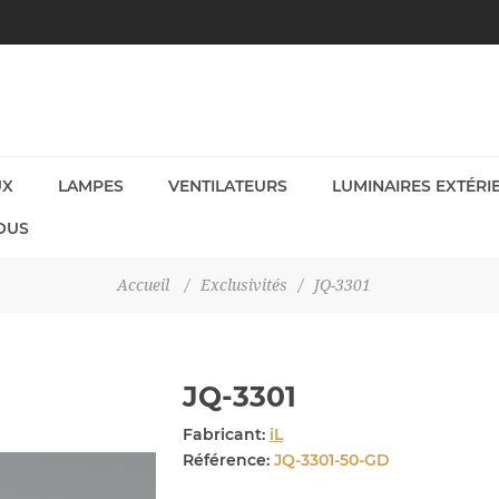
UX
LAMPES
VENTILATEURS
LUMINAIRES EXTÉRI
OUS
Accueil
/
Exclusivités
/
JQ-3301
JQ-3301
Fabricant:
iL
Référence:
JQ-3301-50-GD