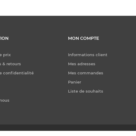
ION
MON COMPTE
e prix
Informations client
 & retours
Mes adresses
e confidentialité
Mes commandes
Panier
Liste de souhaits
-nous
er. Tous droits réservés.
Powered by
nopCommerce
|
Conception