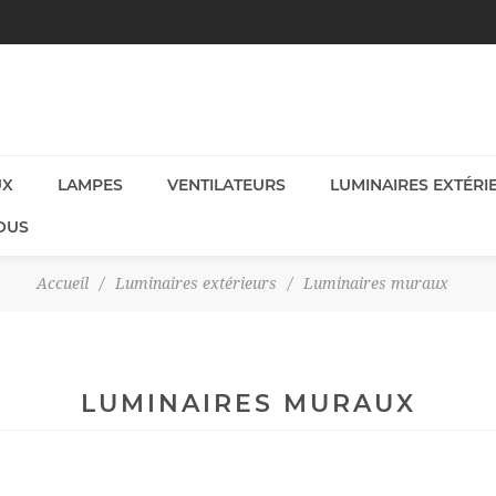
UX
LAMPES
VENTILATEURS
LUMINAIRES EXTÉRI
OUS
Accueil
/
Luminaires extérieurs
/
Luminaires muraux
LUMINAIRES MURAUX