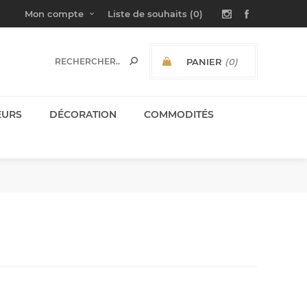
Mon compte
Liste de souhaits
(0)
PANIER
(0)
SOUS-TOTAL:
EURS
DÉCORATION
COMMODITÉS