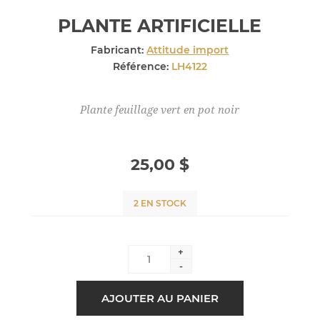
PLANTE ARTIFICIELLE
Fabricant:
Attitude import
Référence:
LH4122
Plante feuillage vert en pot noir
25,00 $
2 EN STOCK
+
-