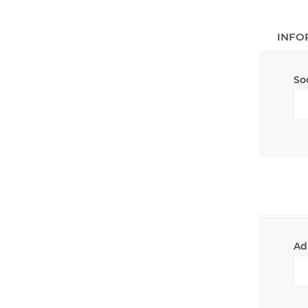
INFO
So
Ad