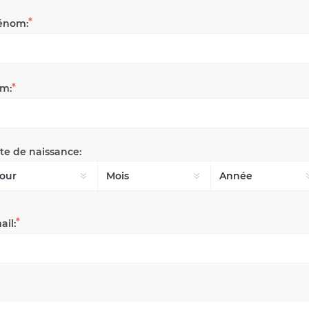
*
énom:
*
m:
te de naissance:
*
ail: