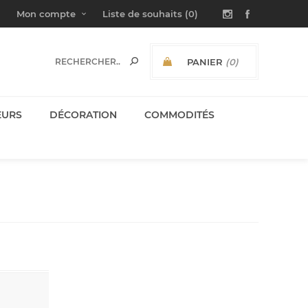
Mon compte
Liste de souhaits
(0)
PANIER
(0)
SOUS-TOTAL:
EURS
DÉCORATION
COMMODITÉS