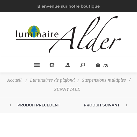
Bienvenue sur notre boutique
(0)
Accueil
/
Luminaires de plafond
/
Suspensions multiples
/
SUNNYVALE
PRODUIT PRÉCÉDENT
PRODUIT SUIVANT