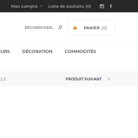
Mon compte
Liste de souhaits
(0)
PANIER
(0)
SOUS-TOTAL:
EURS
DÉCORATION
COMMODITÉS
ALE
PRODUIT SUIVANT