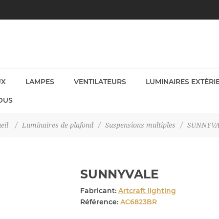
UX
LAMPES
VENTILATEURS
LUMINAIRES EXTÉRI
OUS
eil
/
Luminaires de plafond
/
Suspensions multiples
/
SUNNYV
SUNNYVALE
Fabricant:
Artcraft lighting
Référence:
AC6823BR