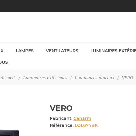
UX
LAMPES
VENTILATEURS
LUMINAIRES EXTÉRI
OUS
Accueil
/
Luminaires extérieurs
/
Luminaires muraux
/
VERO
VERO
Fabricant:
Canarm
Référence:
LOL674BK