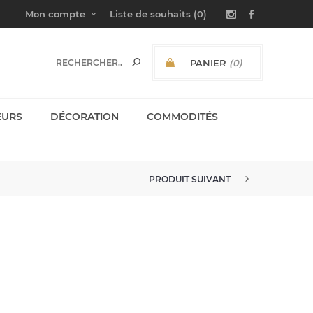
Mon compte
Liste de souhaits
(0)
PANIER
(0)
SOUS-TOTAL:
EURS
DÉCORATION
COMMODITÉS
PRODUIT SUIVANT