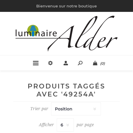
Bienvenue sur notre boutique
(0)
PRODUITS TAGGÉS
AVEC '49254A'
Trier par
Afficher
par page