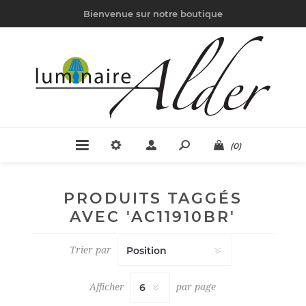
Bienvenue sur notre boutique
(0)
PRODUITS TAGGÉS
AVEC 'AC11910BR'
Trier par
Afficher
par page