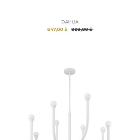
DAHLIA
647,00 $
809,00 $