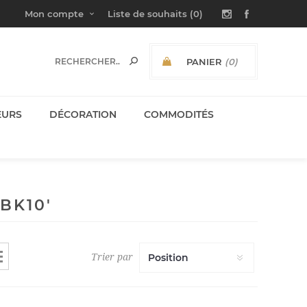
Mon compte
Liste de souhaits
(0)
PANIER
(0)
SOUS-TOTAL:
EURS
DÉCORATION
COMMODITÉS
BK10'
Trier par