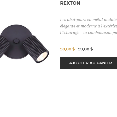
REXTON
Les abat-jours en métal ondulé
élégante et moderne à l’extérie
l’éclairage – la combinaison p
50,00 $
59,00 $