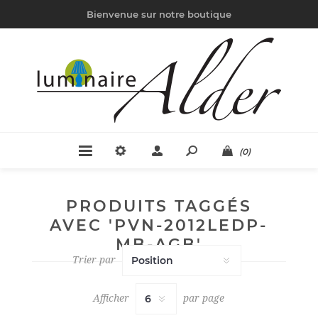
Bienvenue sur notre boutique
(0)
PRODUITS TAGGÉS
AVEC 'PVN-2012LEDP-
MB-AGB'
Trier par
Afficher
par page