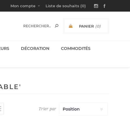
Mon compte
Liste de souhaits
(0)
PANIER
(0)
SOUS-TOTAL:
EURS
DÉCORATION
COMMODITÉS
ABLE'
Trier par