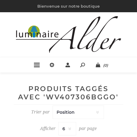
Bienvenue sur notre boutique
(0)
PRODUITS TAGGÉS
AVEC 'WV407306BGGO'
Trier par
Afficher
par page