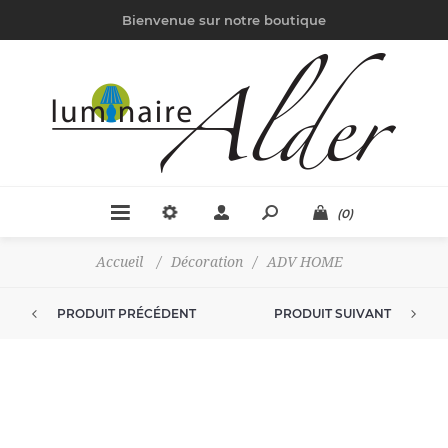
Bienvenue sur notre boutique
(0)
Accueil
/
Décoration
/
ADV HOME
PRODUIT PRÉCÉDENT
PRODUIT SUIVANT