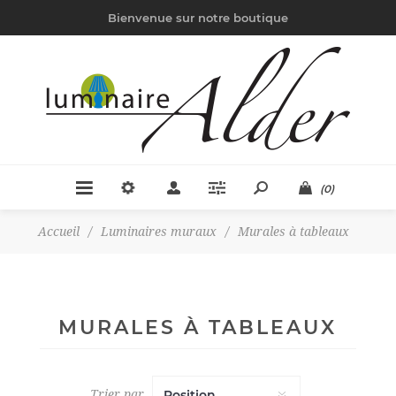
Bienvenue sur notre boutique
(0)
Accueil
/
Luminaires muraux
/
Murales à tableaux
MURALES À TABLEAUX
Trier par