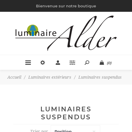
Bienvenue sur notre boutique
(0)
Accueil
/
Luminaires extérieurs
/
Luminaires suspendus
LUMINAIRES
SUSPENDUS
Trier par