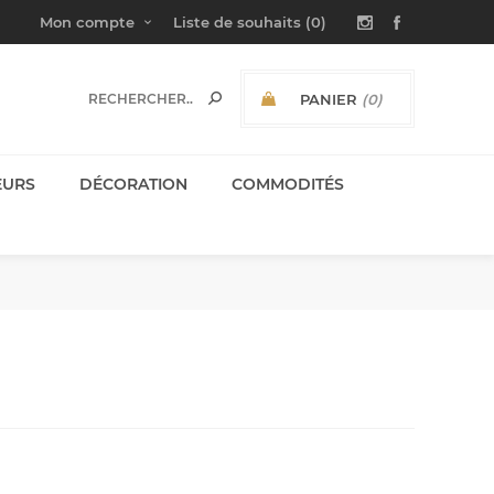
Mon compte
Liste de souhaits
(0)
PANIER
(0)
SOUS-TOTAL:
EURS
DÉCORATION
COMMODITÉS