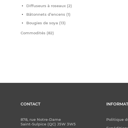
Diffuseurs à roseaux (2)
Bâtonnets d’encens (1)
Bougies de soya (13)
Commodités (82)
CONTACT
INFORMAT
878, rue Notre-Dame
Politique d
Saint-Sulpice (QC) J5W 3W5