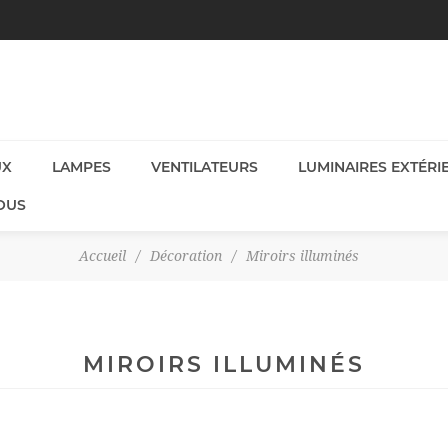
UX
LAMPES
VENTILATEURS
LUMINAIRES EXTÉRI
OUS
Accueil
/
Décoration
/
Miroirs illuminés
MIROIRS ILLUMINÉS