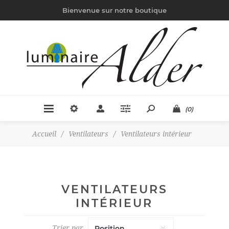
Bienvenue sur notre boutique
(0)
Accueil
/
Ventilateurs
/
Ventilateurs intérieur
VENTILATEURS
INTÉRIEUR
Trier par