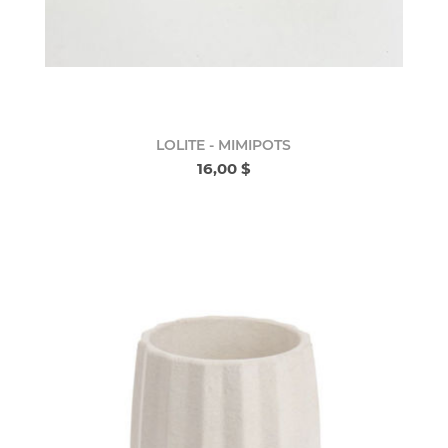
LOLITE - MIMIPOTS
16,00 $