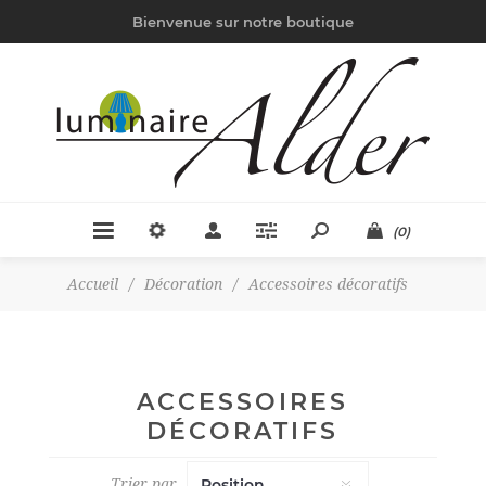
Bienvenue sur notre boutique
(0)
Accueil
/
Décoration
/
Accessoires décoratifs
ACCESSOIRES
DÉCORATIFS
Trier par