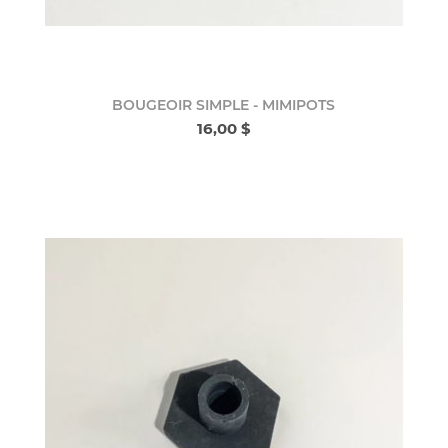
BOUGEOIR SIMPLE - MIMIPOTS
16,00 $