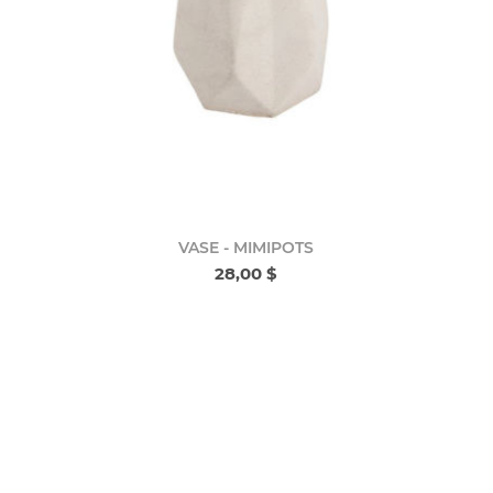
VASE - MIMIPOTS
28,00 $