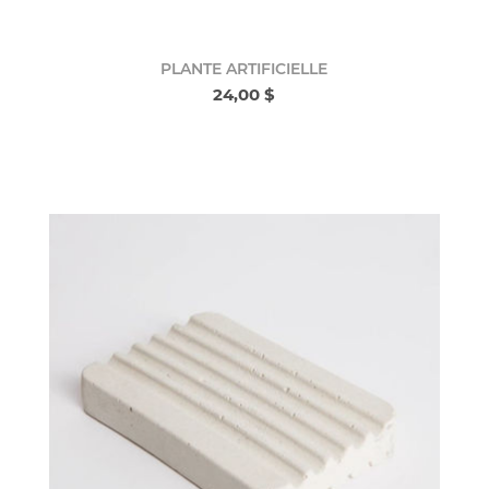
PLANTE ARTIFICIELLE
24,00 $