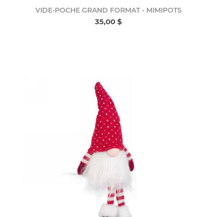
VIDE-POCHE GRAND FORMAT - MIMIPOTS
35,00 $