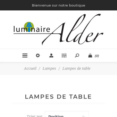
Bienvenue sur notre boutique
(0)
Accueil
/
Lampes
/
Lampes de table
LAMPES DE TABLE
Trier par