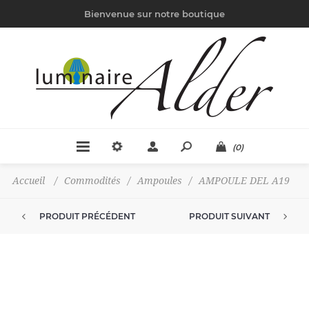
Bienvenue sur notre boutique
(0)
Accueil
/
Commodités
/
Ampoules
/
AMPOULE DEL A19
PRODUIT PRÉCÉDENT
PRODUIT SUIVANT