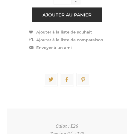
-
Culot : E26
Tension (V) : 120