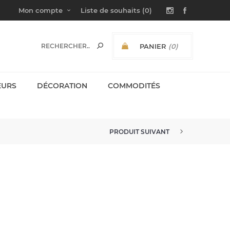
Mon compte
Liste de souhaits
(0)
PANIER
(0)
SOUS-TOTAL:
EURS
DÉCORATION
COMMODITÉS
PRODUIT SUIVANT