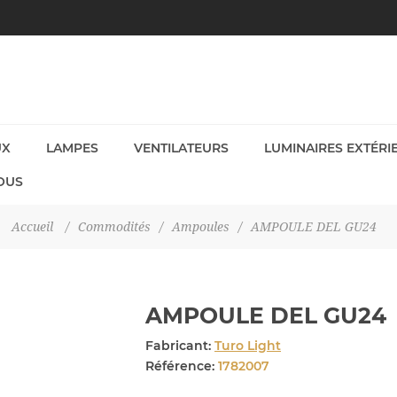
UX
LAMPES
VENTILATEURS
LUMINAIRES EXTÉRI
OUS
Accueil
/
Commodités
/
Ampoules
/
AMPOULE DEL GU24
AMPOULE DEL GU24
Fabricant:
Turo Light
Référence:
1782007