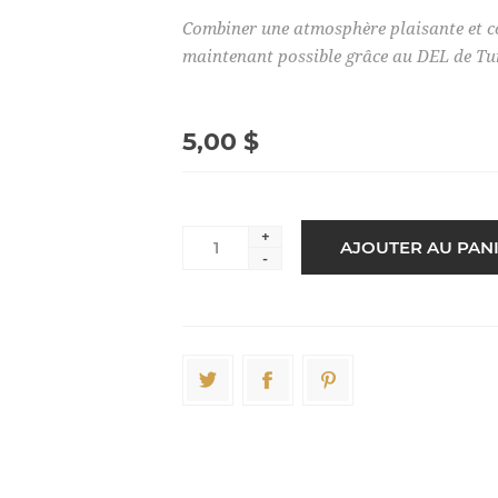
Combiner une atmosphère plaisante et co
maintenant possible grâce au DEL de Tu
5,00 $
+
-