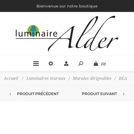
Bienvenue sur notre boutique
(0)
Accueil
/
Luminaires muraux
/
Murales dirigeables
/
BEA
PRODUIT PRÉCÉDENT
PRODUIT SUIVANT