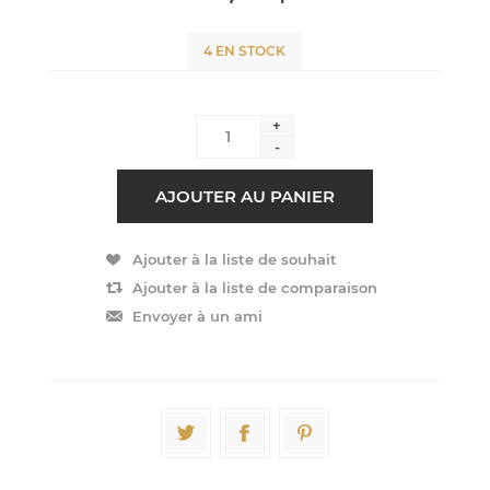
4 EN STOCK
+
-