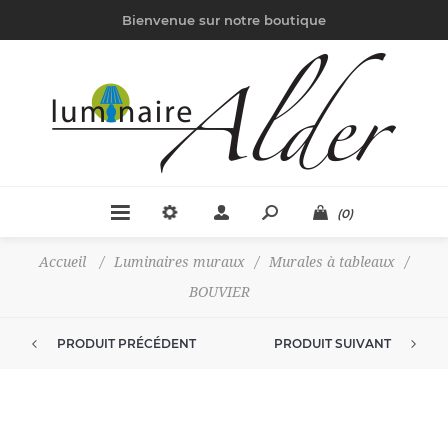
Bienvenue sur notre boutique
(0)
Accueil
/
Luminaires muraux
/
Murales à tableaux
/
BOUVIER
PRODUIT PRÉCÉDENT
PRODUIT SUIVANT