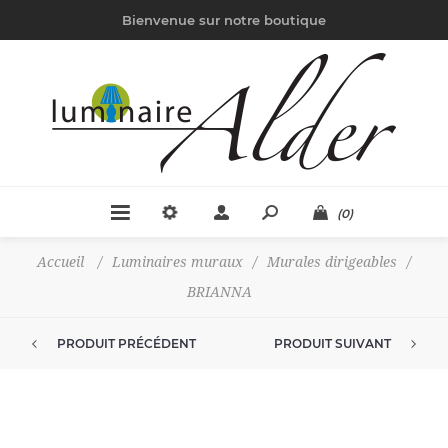
Bienvenue sur notre boutique
(0)
Accueil
/
Luminaires muraux
/
Murales dirigeables
/
BRIANNA
PRODUIT PRÉCÉDENT
PRODUIT SUIVANT