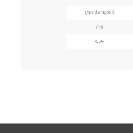
Type d'ampoule
Fini
Style