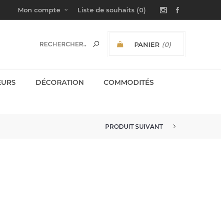
Mon compte
Liste de souhaits
(0)
PANIER
(0)
SOUS-TOTAL:
EURS
DÉCORATION
COMMODITÉS
PRODUIT SUIVANT