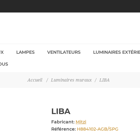
UX
LAMPES
VENTILATEURS
LUMINAIRES EXTÉRI
OUS
Accueil
/
Luminaires muraux
/
LIBA
LIBA
Fabricant:
Mitzi
Référence:
H884102-AGB/SPG