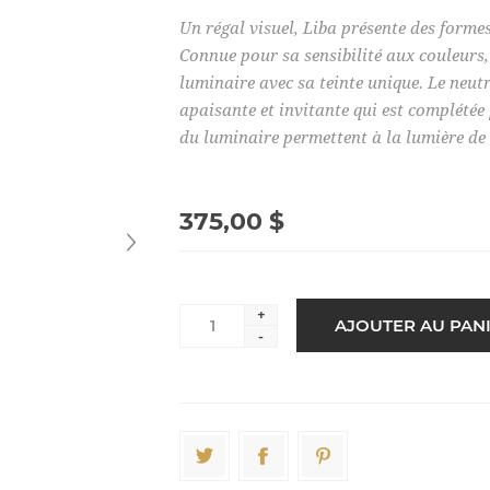
Un régal visuel, Liba présente des formes
Connue pour sa sensibilité aux couleurs
luminaire avec sa teinte unique. Le neut
apaisante et invitante qui est complétée
du luminaire permettent à la lumière de b
375,00 $
+
-