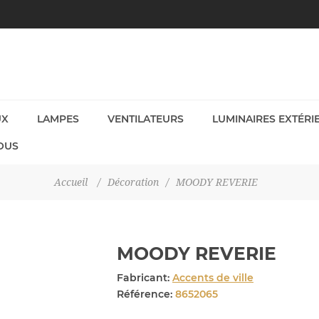
UX
LAMPES
VENTILATEURS
LUMINAIRES EXTÉRI
OUS
Accueil
/
Décoration
/
MOODY REVERIE
MOODY REVERIE
Fabricant:
Accents de ville
Référence:
8652065