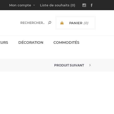
Mon compte
Liste de souhaits
(0)
PANIER
(0)
SOUS-TOTAL:
EURS
DÉCORATION
COMMODITÉS
PRODUIT SUIVANT