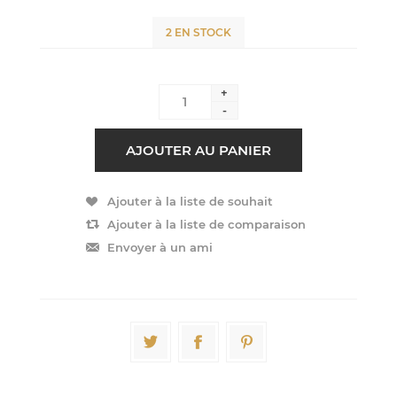
2 EN STOCK
+
-