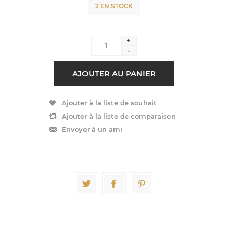
2 EN STOCK
+
-