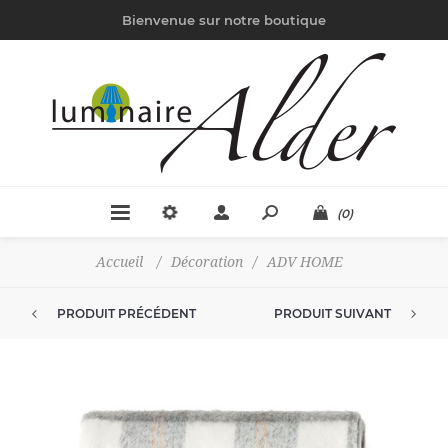
Bienvenue sur notre boutique
(0)
Accueil
/
Décoration
/
ADV HOME
PRODUIT PRÉCÉDENT
PRODUIT SUIVANT