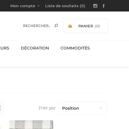
Mon compte
Liste de souhaits
(0)
PANIER
(0)
SOUS-TOTAL:
EURS
DÉCORATION
COMMODITÉS
Trier par