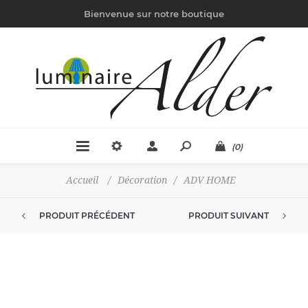
Bienvenue sur notre boutique
(0)
Accueil
/
Décoration
/
ADV HOME
PRODUIT PRÉCÉDENT
PRODUIT SUIVANT