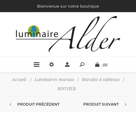
Bienvenue sur notre boutique
(0)
Accueil
/
Luminaires muraux
/
Murales à tableaux
/
BOUVIER
PRODUIT PRÉCÉDENT
PRODUIT SUIVANT