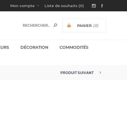
Mon compte
Liste de souhaits
(0)
PANIER
(0)
SOUS-TOTAL:
EURS
DÉCORATION
COMMODITÉS
PRODUIT SUIVANT