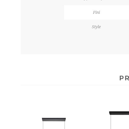
Fini
Style
PR