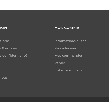
ION
MON COMPTE
e prix
Informations client
 & retours
Mes adresses
e confidentialité
Mes commandes
Panier
Liste de souhaits
-nous
er. Tous droits réservés.
Powered by
nopCommerce
|
Conception