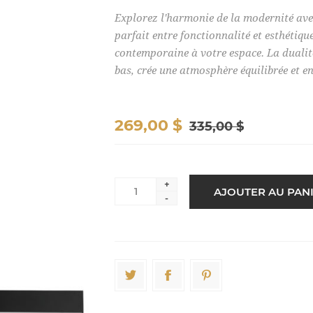
Explorez l'harmonie de la modernité ave
parfait entre fonctionnalité et esthétiqu
contemporaine à votre espace. La dualité 
bas, crée une atmosphère équilibrée et e
269,00 $
335,00 $
+
-