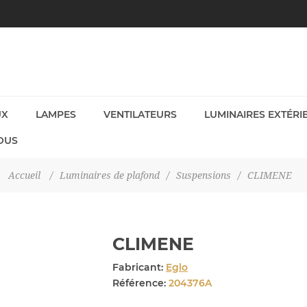
UX
LAMPES
VENTILATEURS
LUMINAIRES EXTÉRI
OUS
Accueil
/
Luminaires de plafond
/
Suspensions
/
CLIMENE
CLIMENE
Fabricant:
Eglo
Référence:
204376A