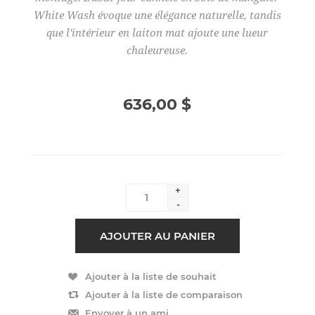
White Wash évoque une élégance naturelle, tandis
que l'intérieur en laiton mat ajoute une lueur
chaleureuse.
636,00 $
+
-